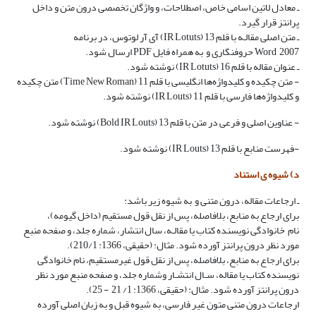
ـ معادل لاتین اسامی خاص، اصطلاحات، و واژگان تخصصی درون متن و داخل
پرانتز قرار گیرد.
ـ متن اصلی مقالـه با قلم 13 (IR Lotuts) آی آر لوتوس، در برنامه
2007
Word
حروف­نگاری و به همراه فایل
PDF
ارسال شود.
ـ عنوان مقاله با قلم 16 (IR Lotuts) نوشته شود.
- متن چکیده و کلیدواژه‌ها انگلیسی با قلم 11 (Time New Roman) متن چکیده
و کلیدواژه‌ها فارسی با قلم 11 (IR Louts) نوشته شود.
- عناوین اصلی و فرعی در متن با قلم 13 (Bold IR Louts) نوشته شود.
-فهرست منابع با قلم 13 (IR Louts) نوشته شود.
د) شیوه ی استناد
ـ ارجاعات مقاله، درون متنی و به شیوه زیر باشد:
برای ارجاع به منابع، بلافاصله، پس از نقل قول مستقیم (داخل گیومه)،
نام خانوادگی نویسنده کتاب یا مقالـه، سال انتشار، شماره جلد، و صفحه منبع
مورد نظر درون پرانتز آورده شود. مثال: (حقیقی،
1366
:
1
/
210
).
برای ارجاع به منابع، بلافاصله، پس از نقل قول غیرمستقیم، نام خانوادگی
نویسنده کتاب یا مقاله، سـال انتشـار وشماره جلد، و صفحه منبع مورد نظر
درون پرانتز آورده شود. مثال: (حقیقی،
1366
:
1
/
21
-
25
).
ارجاعات درون متنی متون غیر فارسی، به شیوه قبل و به زبان اصلی آورده