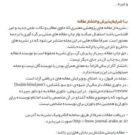
و غیره...
ب) شرایط پذیرش و انتشار مقاله:
ـ نشریه از مقاله­ های پژوهشی معتبری که حاوی مطالب و نکات علمی جدید و غیر
اقتباسی باشد استقبال می­کنـد واز چاپ مقاله­ های مبتنی بر گردآوری یا ترجمه
معذور است. صرفاً مقاله­ هایی در این مجله منتشر می­ شود که در نشریه ­های
داخلی و خارجی چاپ یا ارائه نشده باشد.
ـ حق چاپ مقاله، پس از پذیرش آن، برای نشریه محفوظ است و نویسنده مقاله
مجاز بـه چـاپ آن در جـای دیگر نیست.
ـ انتشار آثار ارسالی الزاماً به معنای هم­رأی بودن با نویسندگان نیست و مجله
مسئولیتی در این زمینه ندارد.
ـ مجله در قبول، رد، اصلاح، و ویرایش مقاله ­های دریافتی آزاد است.
ـ در داوری مقالات ارسالی از شیوه ی «دو سو ناشناس» (Double blind peer
review) استفاده می‌شود. در این روش، داوری مقاله به دو داور سپرده
می‌شود که با موضوع مقاله آشنا و در آن متخصص باشند اما نام نویسنده برای
داوران و همچنین نام داوران برای نویسنده مشخص نیست.
- دریافت مقالات صرفا از طریق سامانه الکترونیک نشریه به آدرس
(http://hsow.journal.araku.ac.ir) صورت می پذیرد.
- مقاله بایستی مشتمل بر بخش های زیر باشد: