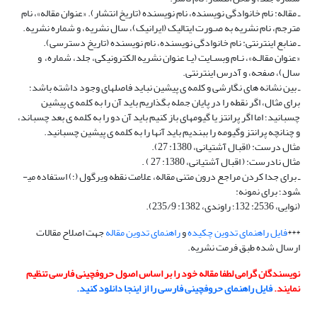
ـ مقاله: نام خانوادگی نویسنده، نام نویسنده (تاریخ انتشار). «عنوان مقاله»، نام
مترجم، نام نشریه به صـورت ایتالیک (ایرانیک)، سال نشریه، و شماره نشریه.
ـ منابع اینترنتی: نام خانوادگی نویسنده، نام نویسنده (تاریخ دسترسی).
«عنوان مقالـه»، نـام وب­سـایت (یـا عنوان نشریه الکترونیکی، جلد، شماره، و
سال)، صفحه، و آدرس اینترنتی.
ـ بین نشانه ­های نگارشی و کلمه ­ی پیشین نباید فاصله­ای وجود داشته باشد؛
برای مثال، اگر نقطه را در پایان جمله بگذاریم باید آن را به کلمه ­ی پیشین
چسبانید؛ اما اگر پرانتز یا گیومه­ای باز کنیم باید آن دو را به کلمه­ ی بعد چسباند،
و چنانچه پرانتز وگیومه را ببندیم باید آن­ها را به کلمه­ ی پیشین چسبانید.
مثال درست: (اقبال آشتیانی، 1380: 27).
مثال نادرست: ( اقبال آشتیانی، 1380: 27 ) .
ـ برای جدا کردن مراجع درون متنی مقاله، علامت نقطه ویرگول (؛) استفاده می­
شود؛ برای نمونه:
(نوایی، 2536: 132؛ راوندی، 1382: 9/‏235).
***
فایل راهنمای تدوین چکیده
و
راهنمای تدوین مقاله
جهت اصلاح مقالات
ارسال شده طبق فرمت نشریه.
نویسندگان گرامی لطفا مقاله خود را بر اساس اصول حروفچینی فارسی تنظیم
نمایند.
فایل راهنمای حروفچینی فارسی را از اینجا دانلود کنید.