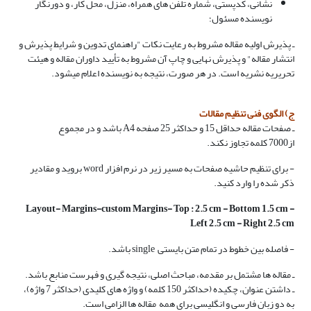
نشانی، کدپستی، شماره تلفن های همراه، منزل، محل کار، و دورنگار
نویسنده مسئول؛
ـ پذیرش اولیه مقاله مشروط به رعایت نکات "راهنمای تدوین و شرایط پذیرش و
انتشار مقاله" و پذیرش نهایی و چاپ آن مشروط به تأیید داوران مقاله و هیئت
تحریریه نشریه است. در هر صورت، نتیجه به نویسنده اعلام می­شود.
ج) الگوی فنی تنظیم مقالات
ـ صفحات مقاله حداقل
15
و حداکثر
25
صفحه A4 باشد و در مجموع
از
7000
کلمه تجاوز نکند.
- برای تنظیم حاشیه صفحات به مسیر زیر در نرم افزار word بروید و مقادیر
ذکر شده را وارد کنید.
Layout- Margins-custom Margins- Top : 2.5 cm - Bottom 1.5 cm -
Left 2.5 cm - Right 2.5 cm
- فاصله بین خطوط در تمام متن بایستی single باشد.
ـ مقاله­ ها مشتمل بر مقدمه، مباحث اصلی، نتیجه گیری و فهرست منابع باشد.
ـ داشتن عنوان، چکیده (حداکثر
150
کلمه) و واژه های کلیدی (حداکثر
7
واژه)،
به دو زبان فارسی و انگلیسی برای همه مقاله ­ها الزامی است.