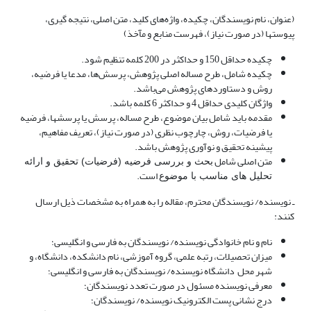
(عنوان، نام نویسندگان، چکیده، واژه‌های کلید، متن اصلی، نتیجه گیری،
پیوستها (در صورت نیاز)، فهرست منابع و مآخذ)
چکیده حداقل 150 و حداکثر در 200 کلمه تنظیم شود.
چکیده شامل، طرح مساله اصلی پژوهش، پرسش‌ها، مدعا یا فرضیه،
روش و دستاوردهای پژوهش می‌باشد.
واژگان کلیدی حداقل 4 و حداکثر 6 کلمه باشد.
مقدمه باید شامل بیان موضوع، طرح مساله، پرسش یا پرسشها، فرضیه
یا فرضیات، روش، چارچوب نظری (در صورت نیاز)، تعریف مفاهیم،
پیشینه تحقیق و نوآوری پژوهش باشد.
متن اصلی شامل
بحث و بررسی فرضیه (فرضیات) تحقیق و ارائه
است.
تحلیل های مناسب با موضوع
ـ نویسنده/ نویسندگان محترم، مقاله را به همراه به مشخصات ذیل ارسال
کنند:
نام و نام خانوادگی نویسنده/ نویسندگان به فارسی و انگلیسی؛
میزان تحصیلات، رتبه علمی، گروه آموزشی، نام دانشکده، دانشگاه، و
شهر محل دانشگاه نویسنده/ نویسندگان به فارسی و انگلیسی؛
معرفی نویسنده مسئول در صورت تعدد نویسندگان؛
درج نشانی پست الکترونیک نویسنده/ نویسندگان؛