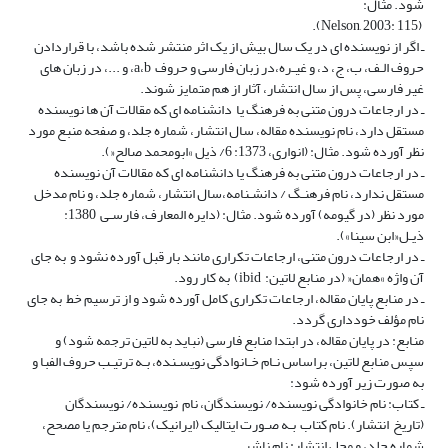
شود. مثال:
).
Nelson, 2003:
115
(
ـ اگر از نویسنده ای در یک سال بیش از یک اثر منتشر شده باشد، با قراردادن
حروف الـف، ب، ج، د، و غیـره،در زبان فارسی و حروف
b
،
a
، و ...، در زبان های
غیر فارسی، پس از سال انتشار، آثار از هم متمایز شوند.
ـ در ارجاعات درون متنی به فرهنگ یا دانشنامه ای که مقالات آن ها نویسنده
مستقل دارد، نام نویسنده مقاله، سال انتشار، شماره جلد، و صفحه منبع مورد
نظر آورده شود. مثال: (انواری،
1373
:
6
/ ذیل »ابومحمد صالح«).
ـ در ارجاعات درون متنی به فرهنگ یا دانشنامه ای که مقالات آن نویسنده
مستقل ندارد، نام فرهنـگ / دانشـنامه،سال انتشار، شماره جلد، و نام مدخل
مورد نظر (در گیومه) آورده شود. مثال: (دایره المعارف، فارسـی
1380
:
ذیـل«ابن سینا»).
ـ در ارجاعات درون متنی، ارجاعات تکراری مانند بار قبل آورده نشود و به جای
آن واژه »همان« (در منابع لاتین:
ibid
) به کار رود.
ـ در منابع پایان مقاله، ارجاعات تکراری کامل آورده شود و از ترسیم خط به جای
نام مؤلف خودداری گردد.
منابع: در پایان مقاله، در ابتدا منابع فارسی (نباید به لاتین ترجمه شود) و
سپس منابع لاتین، براساس نـام خـانوادگی نویسـنده، بـه ترتیـب حروف الفبا و
به صورت زیر آورده شود:
ـ کتاب: نام خانوادگی نویسنده/ نویسندگان، نام نویسنده/ نویسندگان
(تاریخ انتشار). نام کتاب بـه صـورت ایتالیک (ایرانیک)، نام مترجم یا مصحح،
شماره جلد، و محل انتشار: نام ناشر.