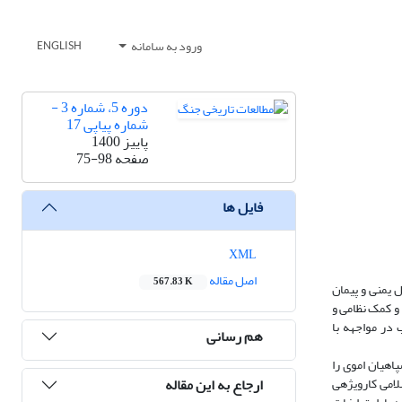
ورود به سامانه
ENGLISH
دوره 5، شماره 3 -
شماره پیاپی 17
پاییز 1400
صفحه
75-98
فایل ها
XML
اصل مقاله
567.83 K
ل یمنی و پیمان
 و کمک نظامی و
 در مواجهه با
هم رسانی
پاهیان اموی را
ارجاع به این مقاله
امی کارویژه­ی