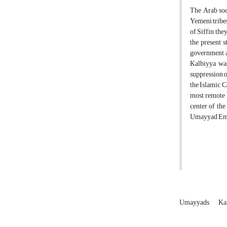
The Arab soc
Yemeni tribes
of Siffin, th
the present s
government a
Kalbiyya was
suppression o
the Islamic C
most remote 
center of the
Umayyad Em
Umayyads
Ka