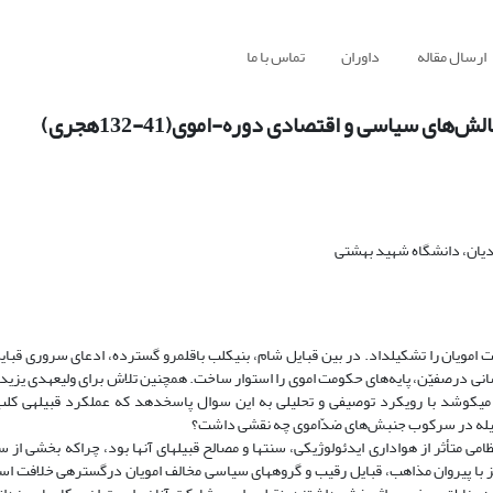
ارسال مقاله
داوران
تماس با ما
ای سیاسی و اقتصادی دوره-اموی(41-132هجری)
دیان، دانشگاه شهید بهشتی
 امویان را تشکیل­داد. در بین قبایل شام، بنی­­کلب باقلمرو گسترده، ادعای سروری قبای
نفشانی درصفیّن، پایه‌های حکومت اموی را استوار ساخت. همچنین تلاش برای ولی­عهدی یزید
ی­کوشد با رویکرد توصیفی و تحلیلی به ­این سوال پاسخ­دهد که عملکرد قبیله­ی کلب
­قبیله در سرکوب جنبش‌های ضدّاموی چه نقشی داشت؟
 متأثر از هواداری ایدئولوژیکی، سنت­ها و مصالح قبیله­ا­ی آنها بود، چراکه بخشی از س
با پیروان مذاهب، قبایل رقیب و گروه­های سیاسی مخالف امویان درگستره­ی خلافت اسل