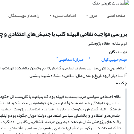
صفحه اصلی
مرور
اطلاعات نشریه
راهنمای نویسندگان
بررسی مواجهه نظامی قبیله کلب با جنبش‌های اعتقادی و چالش‌ه
نوع مقاله : مقاله پژوهشی
نویسندگان
2
1
میثم حبیبی کیان
مهران اسماعیلی
1
دانشجوی دکتری مدرسی معارف اسلامی، گرایش تاریخ و تمدن دانشکده الهیات و ا
2
استادیار گروه تاریخ و تمدن ملل اسلامی دانشگاه شهید بهشتی
چکیده
نظام اجتماعی سیاسی عرب بسته­ به قبیله­ بود که بنی­امیه با کاربست آن حکومت
سیاسی و خانوادگی با بنی­امیه، به وفادارترین هواخواه امویان تبدیل­شد و باجا
فرهنگی آنها،­ گسترش حکومت امویان را رقم­زد. براین­اساس پژوهش پیش­رو م
جنبش‌های اعتقادی و چالش­های سیاسی­ اقتصادی دولت امویان چگونه بود و این
یافته ­های پژوهش نشان ­می­دهد مهمترین عرصه نقش­آفرینی کلبیان، عملکرد نظامی
تشکیل­می­دادند. سرکوب جنبش­های اعتقادی و همچنین سیاسی ـ اقتصادی، ستیز 