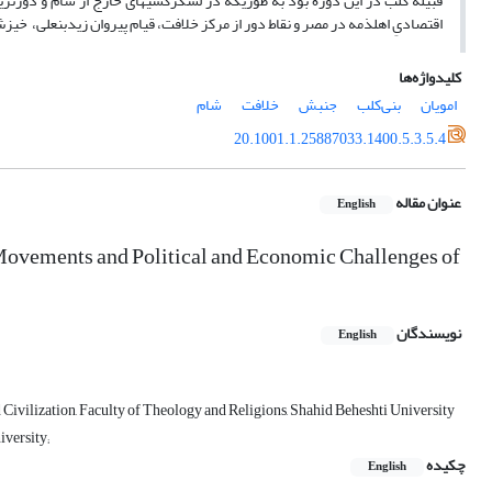
قبیله کلب در این دوره بود به طوری­که در لشگرکشی­های خارج از شام و دورترین
اقتصادیِ اهل­ذمه در مصر و نقاط دور از مرکز خلافت، قیام پیروان زیدبن­علی،
کلیدواژه‌ها
امویان
بنی‌‌کلب
جنبش
خلافت
شام
20.1001.1.25887033.1400.5.3.5.4
عنوان مقاله
English
f Movements and Political and Economic Challenges of
نویسندگان
English
Civilization, Faculty of Theology and Religions, Shahid Beheshti University
iversity;
چکیده
English