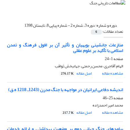
دوره و شماره:
دوره 3، شماره 2 - شماره پیاپی 8، تابستان 1398
تعداد مقالات:
6
منازعات جانشینی بویهیان و تأثیر آن بر افول فرهنگ و تمدن
اسلامی با تأکید بر علوم عقلی
صفحه
1-24
الهام آقاجری، محسن رحمتی، جهانبخش ثواقب
مشاهده مقاله
اصل مقاله
276.17 K
اندیشه دفاعی ایرانیان در مواجهه با جنگ مدرن (1243ـ 1218 ه.ق)
صفحه
25-46
محمد امیر احمدزاده
مشاهده مقاله
اصل مقاله
217.7 K
پیامدهای جنگ جهانی دوم بر وضعیت بهداشتی و ارائه خدمات