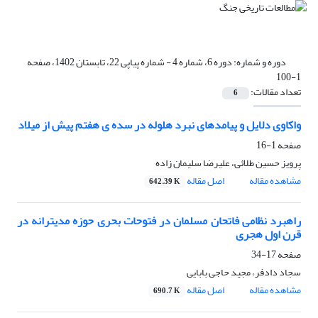
دوره و شماره:
دوره 6، شماره 4 - شماره پیاپی 22، تابستان 1402، صفحه
1-100
تعداد مقالات:
6
واکاوی دلایل و پیامدهای نبرد هلوله در سده ی هفتم پیش از میلاد
صفحه
1-16
پرویز حسین طلائی، علیرضا سلیمان زاده
مشاهده مقاله
اصل مقاله
642.39 K
راهبرد نظامی فاتحان مسلمان در فتوحات بحری حوزه مدیترانه در
قرن اول هجری
صفحه
17-34
سجاد دادفر، مجید حاجی بابایی
مشاهده مقاله
اصل مقاله
690.7 K