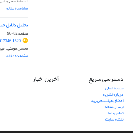
آسیه حسینی، علی 
مشاهده مقاله
تحلیل دلایل جنگ‌های پی
صفحه
82-96
017346.1520
محسن مومنی، امین 
مشاهده مقاله
دسترسی سریع
آخرین اخبار
صفحه اصلی
درباره نشریه
اعضای هیات تحریریه
ارسال مقاله
تماس با ما
نقشه سایت
سامانه مدیریت نشریات علمی.
طراحی و پیاده سازی از
سیناوب