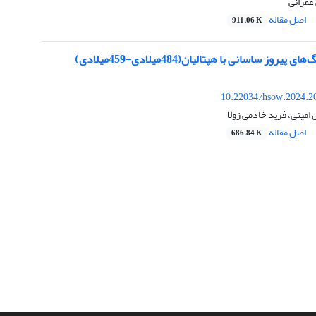
غفرانی
اصل مقاله
911.06 K
روز ساسانی با هپتالیان(484میلادی-459میلادی)
10.22034/hsow.2024.2
امینی، فرید خادمی زولا
اصل مقاله
686.84 K