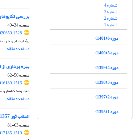
شماره 4
شماره 3
بررسی تکاپوهای 
شماره 2
شماره 1
صفحه
34-49
020659.1528
دوره 6 (1401)
رؤیا رضایی، جهان
مشاهده مقاله
دوره 5 (1400)
بهره برداری از 
دوره 4 (1399)
صفحه
50-62
دوره 3 (1398)
016189.1516
معصومه دهقان، سی
دوره 2 (1397)
مشاهده مقاله
دوره 1 (1395)
انقلاب ثور 1357 و شورش‌های مردمی در افغانستان؛ زمینه ساز حمله شوروی
صفحه
63-81
017185.1519