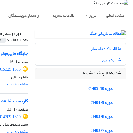
صفحه اصلی
مرور
اطلاعات نشریه
راهنمای نویسندگان
دوره و شماره:
تعداد مقالات:
6
مقالات آماده انتشار
جایگاه قاپی‌قولو
شماره جاری
صفحه
1-16
015329.1513
شماره‌های پیشین نشریه
طاهر بابائی
مشاهده مقاله
دوره 10 (1405)
کاربست شایعه در ک
دوره 9 (1404)
صفحه
17-33
دوره 8 (1403)
014209.1510
سیدمحمود سادات ب
دوره 7 (1402)
مشاهده مقاله