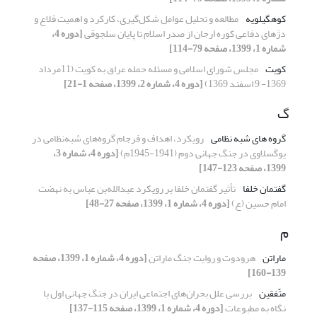
کوه­گیلویه
مطالعه و تحلیل عوامل شکل‌گیری، کارکرد و اهمیت قلاع و
دژهای دفاعی کوره اَرجان از صدر اسلام تا پایان سلجوقی
[دوره 4،
شماره 1، 1399، صفحه 79-114]
کویت
مجلس شورای اسلامی و مسئله حمله عراق به کویت (11مرداد
1369- 9 اسفند 1369)
[دوره 4، شماره 2، 1399، صفحه 1-21]
گ
گروه­ های شبه­ نظامی
رویکرد، اهداف و فرجام گروه‌های شبه‌نظامی در
یوگسلاوی در جنگ جهانی دوم (1941-1945م)
[دوره 4، شماره 3،
1399، صفحه 123-147]
گفتمان خلفا
تأثیر گفتمان خلفا بر رویکرد عبدالله‌بن عباس به نهضت
امام حسین (ع)
[دوره 4، شماره 1، 1399، صفحه 27-48]
م
ماراتن
هرودوت و روایت جنگ ماراتن
[دوره 4، شماره 1، 1399، صفحه
139-160]
متّفقین
بررسی علل بحران‌های اجتماعی ایران در جنگ جهانی اول با
نگاه به مطبوعات
[دوره 4، شماره 1، 1399، صفحه 115-137]