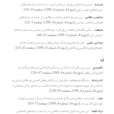
مدینه
تبیین و تحلیل رویکرد پیامبر(ص) در انتخاب فرماندهان
سَریّه‌های عصر نبوی
[دوره 4، شماره 2، 1399، صفحه 53-74]
مناصب نظامی
بررسی و تحلیل مناصب نظامی در خدمت نهادهای
قضائی خلافت عباسی
[دوره 4، شماره 4، 1399، صفحه 1-22]
منفعت
تأثیر گفتمان خلفا بر رویکرد عبدالله‌بن عباس به نهضت امام
حسین (ع)
[دوره 4، شماره 1، 1399، صفحه 27-48]
میادین نفتی
ایل بختیاری و جنگ جهانی اول: بررسی راهبردها و
راهکارهای انگلیس و آلمان
[دوره 4، شماره 3، 1399، صفحه 25-53]
ن
ناامیدی
بررسی تأثیرات جنگ بر زندگی اجتماعی مردم در گستره
قلمرو آل مظفر
[دوره 4، شماره 4، 1399، صفحه 47-70]
نادرشاه
جایگاه و موقعیت قارص در چالش‌های امنیتی و نظامی ایران و
عثمانی‌ (از دوره صفویه تا دوره نادرشاه با تاکید بر منابع ترکی عثمانی)
[دوره 4، شماره 4، 1399، صفحه 95-120]
نفت
مناسبات نظامی امریکا و محمدرضاشاه از جنگ جهانی دوم تا
کودتای 28 مرداد
[دوره 4، شماره 4، 1399، صفحه 71-93]
نهاد قضا
بررسی و تحلیل مناصب نظامی در خدمت نهادهای قضائی