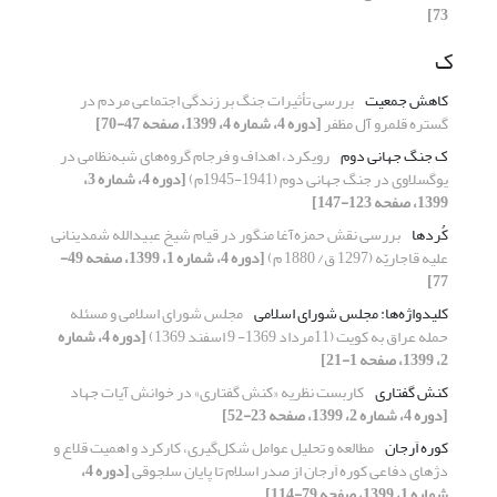
73]
ک
کاهش جمعیت
بررسی تأثیرات جنگ بر زندگی اجتماعی مردم در
گستره قلمرو آل مظفر
[دوره 4، شماره 4، 1399، صفحه 47-70]
ک جنگ جهانی دوم
رویکرد، اهداف و فرجام گروه‌های شبه‌نظامی در
یوگسلاوی در جنگ جهانی دوم (1941-1945م)
[دوره 4، شماره 3،
1399، صفحه 123-147]
کُردها
بررسی نقش حمزه‌آغا منگور در قیام شیخ ‌عبیدالله شمدینانی
علیه قاجاریّه (1297 ق/ 1880 م)
[دوره 4، شماره 1، 1399، صفحه 49-
77]
کلیدواژه‌ها: مجلس شورای اسلامی
مجلس شورای اسلامی و مسئله
حمله عراق به کویت (11مرداد 1369- 9 اسفند 1369)
[دوره 4، شماره
2، 1399، صفحه 1-21]
کنش گفتاری
کاربست نظریه «کنش گفتاری» در خوانش آیات جهاد
[دوره 4، شماره 2، 1399، صفحه 23-52]
کوره اَرجان
مطالعه و تحلیل عوامل شکل‌گیری، کارکرد و اهمیت قلاع و
دژهای دفاعی کوره اَرجان از صدر اسلام تا پایان سلجوقی
[دوره 4،
شماره 1، 1399، صفحه 79-114]