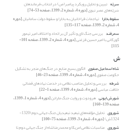
سریّه
تبیین و تحلیل رویکرد پیامبر(ص) در انتخاب فرماندهان
سَریّه‌های عصر نبوی
[دوره 4، شماره 2، 1399، صفحه 53-74]
سقوط بخارا
تهاجمات قراخانیان به بخارا و سقوط دولت سامانیان
[دوره
4، شماره 2، 1399، صفحه 117-135]
سمرقند
بررسی جنگ لای و تأثیر آن بر اتحاد و اختلاف امیر تیمور
گورکانی با امیرحسین قزغنی
[دوره 4، شماره 2، 1399، صفحه 101-
115]
ش
شاه اسماعیل صفوی
الگوی بسیج منابع در جنگ‌های منجر به تشکیل
حکومت صفوی
[دوره 4، شماره 4، 1399، صفحه 23-46]
شرطه
بررسی و تحلیل مناصب نظامی در خدمت نهادهای قضائی
خلافت عباسی
[دوره 4، شماره 4، 1399، صفحه 1-22]
شورش ایونی
هرودوت و روایت جنگ ماراتن
[دوره 4، شماره 1، 1399،
صفحه 139-160]
شوروی
تحلیل مؤلفه‌های تبعید تبعیدیان جنگ جهانی دوم (1320-
1324ش)
[دوره 4، شماره 3، 1399، صفحه 75-100]
شوروی
مناسبات نظامی امریکا و محمدرضاشاه از جنگ جهانی دوم تا