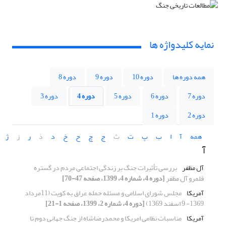
نمایه کلیدواژه ها
همه دوره ها
دوره 10
دوره 9
دوره 8
دوره 7
دوره 6
دوره 5
دوره 4
دوره 3
دوره 2
دوره 1
همه
آ
ا
ب
پ
ت
ث
ج
چ
ح
خ
د
ذ
ر
ز
ژ
آ
آل مظفر
بررسی تأثیرات جنگ بر زندگی اجتماعی مردم در گستره
قلمرو آل مظفر
[دوره 4، شماره 4، 1399، صفحه 47-70]
آمریکا
مجلس شورای اسلامی و مسئله حمله عراق به کویت (11مرداد
1369- 9 اسفند 1369)
[دوره 4، شماره 2، 1399، صفحه 1-21]
آمریکا
مناسبات نظامی امریکا و محمدرضاشاه از جنگ جهانی دوم تا