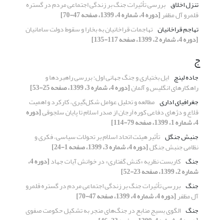
تنزل اخلاق
بررسی تأثیرات جنگ بر زندگی اجتماعی مردم در گستره
قلمرو آل مظفر
[دوره 4، شماره 4، 1399، صفحه 47-70]
تهاجم قراخانیان
تهاجمات قراخانیان به بخارا و سقوط دولت سامانیان
[دوره 4، شماره 2، 1399، صفحه 117-135]
ج
جاده لینچ
ایل بختیاری و جنگ جهانی اول: بررسی راهبردها و
راهکارهای انگلیس و آلمان
[دوره 4، شماره 3، 1399، صفحه 25-53]
جغرافیای اداری
مطالعه و تحلیل عوامل شکل‌گیری، کارکرد و اهمیت
قلاع و دژهای دفاعی کوره اَرجان از صدر اسلام تا پایان سلجوقی
[دوره
4، شماره 1، 1399، صفحه 79-114]
جنبش­ جنگل
تأثیر هیئت اتحاد اسلام بر تحولات سیاسی، فکری و
نظامی جنبش جنگل
[دوره 4، شماره 3، 1399، صفحه 1-24]
جنگ
کاربست نظریه «کنش گفتاری» در خوانش آیات جهاد
[دوره 4،
شماره 2، 1399، صفحه 23-52]
جنگ
بررسی تأثیرات جنگ بر زندگی اجتماعی مردم در گستره قلمرو
آل مظفر
[دوره 4، شماره 4، 1399، صفحه 47-70]
جنگ
الگوی بسیج منابع در جنگ‌های منجر به تشکیل حکومت صفوی