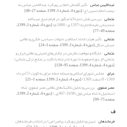
عبدالله­بن عباس
تأثیر گفتمان خلفا بر رویکرد عبدالله‌بن عباس به
نهضت امام حسین (ع)
[دوره 4، شماره 1، 1399، صفحه 27-48]
عثمانی
بررسی نقش حمزه‌آغا منگور در قیام شیخ ‌عبیدالله
شمدینانی علیه قاجاریّه (1297 ق/ 1880 م)
[دوره 4، شماره 1، 1399،
صفحه 49-77]
عثمانی
تأثیر هیئت اتحاد اسلام بر تحولات سیاسی، فکری و نظامی
جنبش جنگل
[دوره 4، شماره 3، 1399، صفحه 1-24]
عثمانی‌
جایگاه و موقعیت قارص در چالش‌های امنیتی و نظامی ایران و
عثمانی‌ (از دوره صفویه تا دوره نادرشاه با تاکید بر منابع ترکی عثمانی)
[دوره 4، شماره 4، 1399، صفحه 95-120]
عراق
مجلس شورای اسلامی و مسئله حمله عراق به کویت (11مرداد
1369- 9 اسفند 1369)
[دوره 4، شماره 2، 1399، صفحه 1-21]
عصر صفوی
بررسی و تحلیل تاکتیک‌های نظامی عصر صفوی؛ شاه
اسماعیل تا شاه عباس اول (1038-907 ق.)
[دوره 4، شماره 2، 1399،
صفحه 75-99]
ف
فرماندهان
تبیین و تحلیل رویکرد پیامبر(ص) در انتخاب فرماندهان