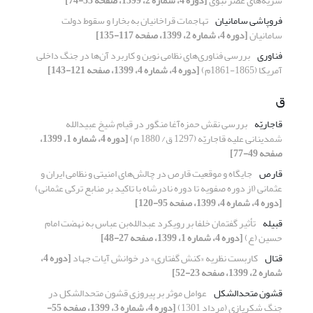
سَریّه‌های عصر نبوی
[دوره 4، شماره 2، 1399، صفحه 53-74]
فروپاشی سامانیان
تهاجمات قراخانیان به بخارا و سقوط دولت
سامانیان
[دوره 4، شماره 2، 1399، صفحه 117-135]
فناوری
بررسی فناوری‌های نظامی نوین و کاربرد آن‌ها در جنگ داخلی
آمریکا (1865-1861م)
[دوره 4، شماره 4، 1399، صفحه 121-143]
ق
قاجاریّه
بررسی نقش حمزه‌آغا منگور در قیام شیخ ‌عبیدالله
شمدینانی علیه قاجاریّه (1297 ق/ 1880 م)
[دوره 4، شماره 1، 1399،
صفحه 49-77]
قارص
جایگاه و موقعیت قارص در چالش‌های امنیتی و نظامی ایران و
عثمانی‌ (از دوره صفویه تا دوره نادرشاه با تاکید بر منابع ترکی عثمانی)
[دوره 4، شماره 4، 1399، صفحه 95-120]
قبیله
تأثیر گفتمان خلفا بر رویکرد عبدالله‌بن عباس به نهضت امام
حسین (ع)
[دوره 4، شماره 1، 1399، صفحه 27-48]
قتال
کاربست نظریه «کنش گفتاری» در خوانش آیات جهاد
[دوره 4،
شماره 2، 1399، صفحه 23-52]
قشون متحدالشکل
عوامل موثر بر پیروزی قشون متحدالشکل در
جنگ شکریازی (مرداد 1301)
[دوره 4، شماره 3، 1399، صفحه 55-